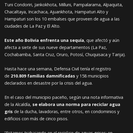
Tuni Condoriri, Jankokhota, Milluni, Pampalarama, Alpaquita,
Chacaltaya, Incachaca, Ajuankhota, Hampaturi Alto y
Hampaturi son los 10 embalses que proveen de agua a las
ciudades de La Paz y El Alto.
Este año Bolivia enfrenta una sequía
, que afectó y aún
afecta a siete de sus nueve departamentos (La Paz,
Cochabamba, Santa Cruz, Oruro, Potosí, Chuquisaca y Tarija).
Hasta hace una semana, Defensa Civil tenía el registro
de
210.809 familias damnificadas
y 158 municipios
declarados en desastre por la crisis del agua.
En el caso del municipio paceño, según una nota informativa
de la Alcaldía,
se elabora una norma para reciclar agua
gris
de la ducha, lavadoras, entre otros, en condominios y
edificios con más de cinco pisos.
“Estamos trabajando en el reciclaje de aguas grises; en