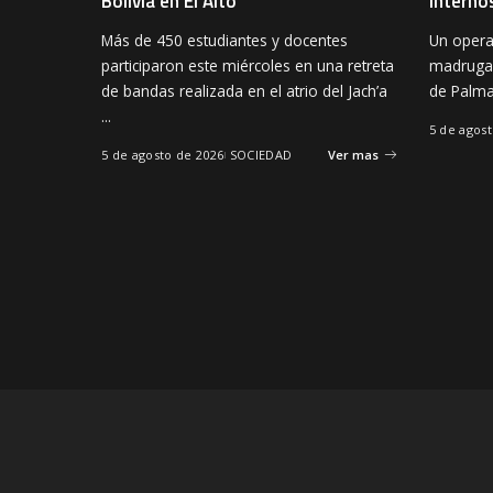
Bolivia en El Alto
interno
Más de 450 estudiantes y docentes
Un operat
participaron este miércoles en una retreta
madrugad
de bandas realizada en el atrio del Jach’a
de Palma
...
5 de agos
5 de agosto de 2026
SOCIEDAD
Ver mas