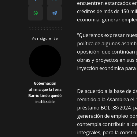
encuentren estancados en 
créditos de más de 150 mi
economía, generar empleo 
“Queremos expresar nuestra
Ver siguiente
política de algunos asamble
oposición, que continúan 
obras y proyectos en sus 
inyección económica para 
Gobernación
afirma que la feria
De acuerdo a la base de d
Barrio Lindo quedó
remitido a la Asamblea el 
inutilizable
préstamo BOL-38/2024, pa
generación de empleo por
contempla contribuir al de
integrales, para la constru