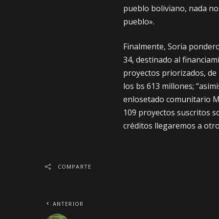
pueblo boliviano, nada nos
pueblo».
Finalmente, Soria pondero
34, destinado al financiam
proyectos priorizados, de 
los bs 613 millones; “asi
enlosetado comunitario M
109 proyectos suscritos so
créditos llegaremos a o
COMPARTE
ANTERIOR