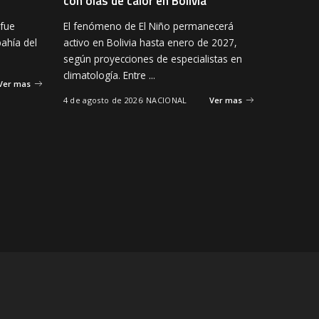
con olas de calor en Bolivia
 fue
El fenómeno de El Niño permanecerá
bahía del
activo en Bolivia hasta enero de 2027,
según proyecciones de especialistas en
climatología. Entre
...
Ver mas
4 de agosto de 2026
NACIONAL
Ver mas