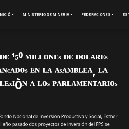
INICIÓ
MINISTERIO DE MINERIA
FEDERACIONES
ES
 ᴰᴱ ¹⁵⁰ ᴹᴵᴸᴸᴼᴺᴱˢ ᴰᴱ ᴰᴼᴸᴬᴿᴱˢ
ᵀᴬᴺᶜᴬᴰᴼˢ ᴱᴺ ᴸᴬ ᴬˢᴬᴹᴮᴸᴱᴬ, ᴸᴬ
ᶠᴸᴱˣᴵÒᴺ ᴬ ᴸᴼˢ ᴾᴬᴿᴸᴬᴹᴱᴺᵀᴬᴿᴵᴼˢ
 Fondo Nacional de Inversión Productiva y Social, Esther
l año pasado dos proyectos de inversión del FPS se