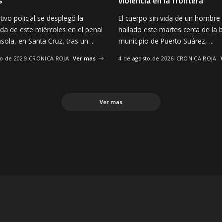
s
violencia en la frontera
ivo policial se desplegó la
El cuerpo sin vida de un hombre
a de este miércoles en el penal
hallado este martes cerca de la 
sola, en Santa Cruz, tras un
...
municipio de Puerto Suárez,
...
to de 2026
CRONICA ROJA
Ver mas
4 de agosto de 2026
CRONICA ROJA
Ver mas