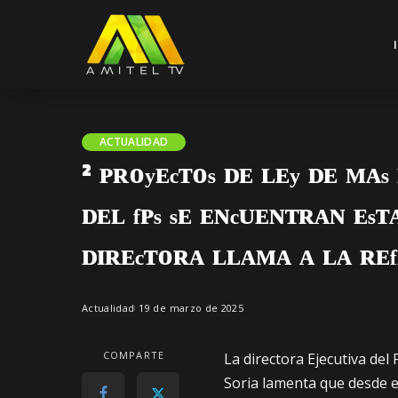
ACTUALIDAD
² ᴾᴿᴼʸᴱᶜᵀᴼˢ ᴰᴱ ᴸᴱʸ ᴰᴱ ᴹᴬˢ
ᴰᴱᴸ ᶠᴾˢ ˢᴱ ᴱᴺᶜᵁᴱᴺᵀᴿᴬᴺ ᴱˢ
ᴰᴵᴿᴱᶜᵀᴼᴿᴬ ᴸᴸᴬᴹᴬ ᴬ ᴸᴬ ᴿᴱ
Actualidad
19 de marzo de 2025
COMPARTE
La directora Ejecutiva del
Soria lamenta que desde e