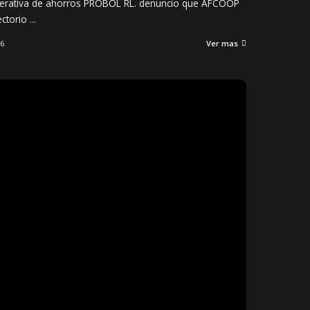
operativa de ahorros PROBOL RL. denuncio que AFCOOP
ectorio
...
26
Ver mas