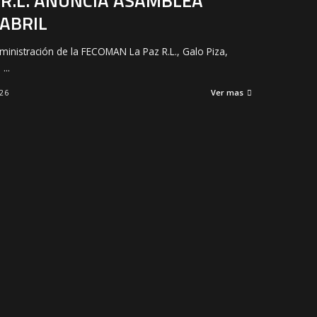
 R.L. ANUNCIA ASAMBLEA
ABRIL
ministración de la FECOMAN La Paz R.L., Galo Piza,
e
...
26
Ver mas