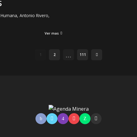
S
n Humana, Antonio Rivero,
Ver mas
…
1
2
111