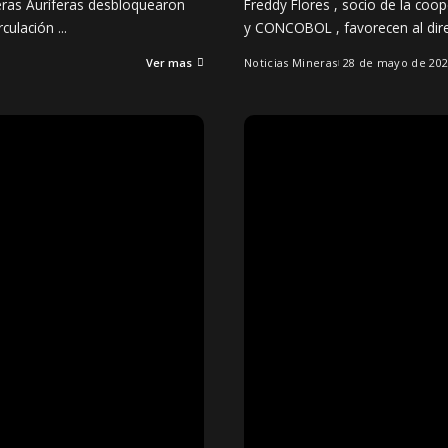
neras Auríferas desbloquearon
Freddy Flores , socio de la co
irculación
...
y CONCOBOL , favorecen al dir
Ver mas
Noticias Mineras
28 de mayo de 20