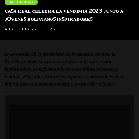
ACTUALIDAD
ᴄᴀꜱᴀ ʀᴇᴀʟ ᴄᴇʟᴇʙʀᴀ ʟᴀ ᴠᴇɴᴅɪᴍɪᴀ 2023 ᴊᴜɴᴛᴏ ᴀ
ᴊÓᴠᴇɴᴇꜱ ʙᴏʟɪᴠɪᴀɴᴏꜱ ɪɴꜱᴘɪʀᴀᴅᴏʀᴇꜱ
Actualidad
15 de abril de 2023
En el marco de la festividad de la cosecha de uva, la
Destilería abrió sus puertas a personas que están
inspirando y transformando con sus ideas, talentos y
trabajo. El grupo recorrió los espacios ecoturísticos de la
marca para conocer sus raíces y proyección a futuro
.