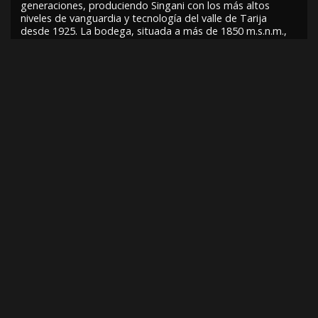
generaciones, produciendo Singani con los más altos
niveles de vanguardia y tecnología del valle de Tarija
desde 1925. La bodega, situada a más de 1850 m.s.n.m.,
cuenta con un clima cálido, aire puro y luz intensa,
resultando en condiciones idóneas para cultivar la uva y
obtener un producto de insuperable calidad. Actualmente,
está conquistando el mercado norteamericano a través de
una marca exclusiva exportada por ellos: Singani63.
Acerca de D&M-SAIV
Es una de las principales empresas de elaboración y
comercialización de marcas premium en bebidas
alcohólicas como Campos de Solana, Casa Real, Chivas
Regal, Fernet Branca, Havana Club, Jagermeister, Stoli,
Red Bull entre otras. D&M-SAIV inició sus operaciones en
1975 y actualmente cuenta con 12 oficinas distribuidas en
Tarija, Santa Cruz, La Paz, Cochabamba, Sucre, Oruro,
Potosí y Trinidad.
COMPARTE