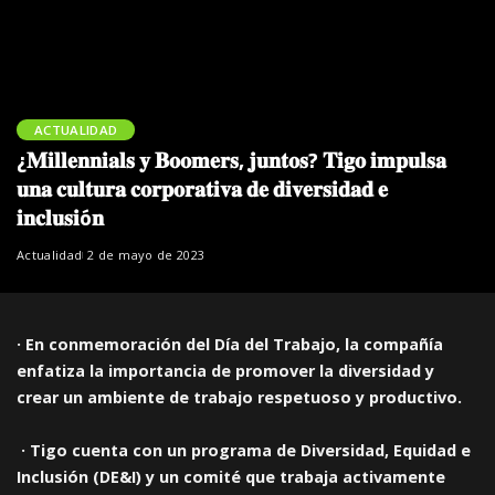
ACTUALIDAD
¿𝐌𝐢𝐥𝐥𝐞𝐧𝐧𝐢𝐚𝐥𝐬 𝐲 𝐁𝐨𝐨𝐦𝐞𝐫𝐬, 𝐣𝐮𝐧𝐭𝐨𝐬? 𝐓𝐢𝐠𝐨 𝐢𝐦𝐩𝐮𝐥𝐬𝐚
𝐮𝐧𝐚 𝐜𝐮𝐥𝐭𝐮𝐫𝐚 𝐜𝐨𝐫𝐩𝐨𝐫𝐚𝐭𝐢𝐯𝐚 𝐝𝐞 𝐝𝐢𝐯𝐞𝐫𝐬𝐢𝐝𝐚𝐝 𝐞
𝐢𝐧𝐜𝐥𝐮𝐬𝐢ó𝐧
Actualidad
2 de mayo de 2023
· En conmemoración del Día del Trabajo, la compañía
enfatiza la importancia de promover la diversidad y
crear un ambiente de trabajo respetuoso y productivo.
· Tigo cuenta con un programa de Diversidad, Equidad e
Inclusión (DE&I) y un comité que trabaja activamente