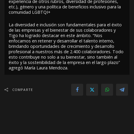
experiencia de otros rubros, diversidad de profesiones,
etc.), género y una política de beneficios inclusivo para la
comunidad LGBTQI+
La diversidad e inclusión son fundamentales para el éxito
de las empresas y el bienestar de sus colaboradores y
Tigo ha logrado destacar en este ámbito. “Nos
enfocamos en retener y desarrollar el talento interno,
brindando oportunidades de crecimiento y desarrollo
profesional a nuestros más de 2.400 colaboradores. Todo
esto contribuye no solo a su bienestar, sino también al
éxito y la sostenibilidad de la empresa en el largo plazo”
agregó María Laura Mendoza.
COMPARTE
ANTERIOR
SIGUIENTE
𝐒𝐚𝐧𝐭𝐚𝐠𝐫𝐨 𝐝𝐞𝐧𝐮𝐧𝐜𝐢𝐚 𝐫𝐨𝐛𝐨 𝐝𝐞 𝐥𝐚
ʟᴀ ᴄᴏɴᴠᴇɴᴄɪÓɴ ᴀɴᴜᴀʟ 2023 ᴅᴇ ʀᴇ/
𝐜𝐨𝐬𝐞𝐜𝐡𝐚 𝐝𝐞 𝐬𝐨𝐲𝐚 𝐲 𝐩𝐞𝐫𝐬𝐞𝐜𝐮𝐜𝐢ó𝐧 𝐝𝐞
ᴍᴀx ʙᴏʟɪᴠɪᴀ ꜱᴇ ᴇɴꜰᴏᴄÓ ᴇɴ ᴇʟ
𝐥𝐚 𝐟𝐢𝐬𝐜𝐚𝐥í𝐚 𝐚 𝐩𝐫𝐨𝐩𝐢𝐞𝐭𝐚𝐫𝐢𝐨𝐬 𝐝𝐞𝐥 𝐩𝐫𝐞𝐝𝐢𝐨
ᴄʀᴇᴄɪᴍɪᴇɴᴛᴏ ᴄᴏᴍᴏ ʟᴀ ʀᴇᴅ
ɪɴᴍᴏʙɪʟɪᴀʀɪᴀ ᴍÁꜱ ɪᴍᴘᴏʀᴛᴀɴᴛᴇ ᴅᴇʟ