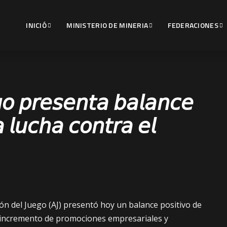
INICIÓ
MINISTERIO DE MINERIA
FEDERACIONES
𝘨𝘰 𝘱𝘳𝘦𝘴𝘦𝘯𝘵𝘢 𝘣𝘢𝘭𝘢𝘯𝘤𝘦
𝘢 𝘭𝘶𝘤𝘩𝘢 𝘤𝘰𝘯𝘵𝘳𝘢 𝘦𝘭
ión del Juego (AJ) presentó hoy un balance positivo de
l incremento de promociones empresariales y