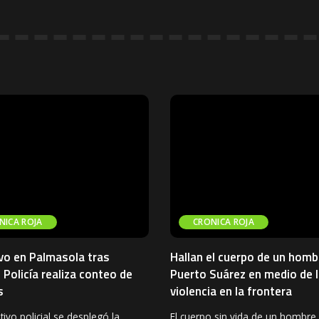
NICA ROJA
CRONICA ROJA
vo en Palmasola tras
Hallan el cuerpo de un homb
 Policía realiza conteo de
Puerto Suárez en medio de l
s
violencia en la frontera
ivo policial se desplegó la
El cuerpo sin vida de un hombre