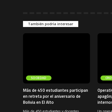
También podría interesar
SOCIEDAD
CRO
Más de 450 estudiantes participan
Operati
en retreta por el aniversario de
apagón;
Bolivia en El Alto
interno
Más de 450 estudiantes y docentes
Un operat