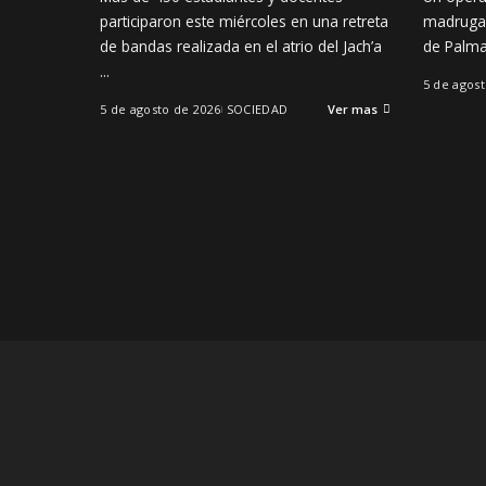
participaron este miércoles en una retreta
madrugad
de bandas realizada en el atrio del Jach’a
de Palma
...
5 de agos
5 de agosto de 2026
SOCIEDAD
Ver mas