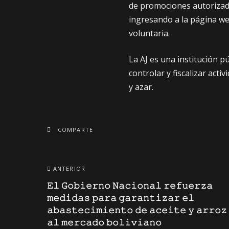
de promociones autorizada
ingresando a la página web
voluntaria.
La AJ es una institución p
controlar y fiscalizar act
y azar.
COMPARTE
ANTERIOR
𝙴𝚕 𝙶𝚘𝚋𝚒𝚎𝚛𝚗𝚘 𝙽𝚊𝚌𝚒𝚘𝚗𝚊𝚕 𝚛𝚎𝚏𝚞𝚎𝚛𝚣𝚊
𝚖𝚎𝚍𝚒𝚍𝚊𝚜 𝚙𝚊𝚛𝚊 𝚐𝚊𝚛𝚊𝚗𝚝𝚒𝚣𝚊𝚛 𝚎𝚕
𝚊𝚋𝚊𝚜𝚝𝚎𝚌𝚒𝚖𝚒𝚎𝚗𝚝𝚘 𝚍𝚎 𝚊𝚌𝚎𝚒𝚝𝚎 𝚢 𝚊𝚛𝚛𝚘𝚣
𝚊𝚕 𝚖𝚎𝚛𝚌𝚊𝚍𝚘 𝚋𝚘𝚕𝚒𝚟𝚒𝚊𝚗𝚘