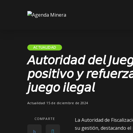
ACTUALIDAD
𝘈𝘶𝘵𝘰𝘳𝘪𝘥𝘢𝘥 𝘥𝘦𝘭 𝘑𝘶𝘦
𝘱𝘰𝘴𝘪𝘵𝘪𝘷𝘰 𝘺 𝘳𝘦𝘧𝘶𝘦𝘳𝘻
𝘫𝘶𝘦𝘨𝘰 𝘪𝘭𝘦𝘨𝘢𝘭
Actualidad
15 de diciembre de 2024
COMPARTE
La Autoridad de Fiscalizac
su gestión, destacando e