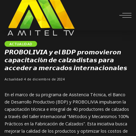
ACTUALIDAD
𝙋𝙍𝙊𝘽𝙊𝙇𝙄𝙑𝙄𝘼 𝙮 𝙚𝙡 𝘽𝘿𝙋 𝙥𝙧𝙤𝙢𝙤𝙫𝙞𝙚𝙧𝙤𝙣
𝙘𝙖𝙥𝙖𝙘𝙞𝙩𝙖𝙘𝙞ó𝙣 𝙙𝙚 𝙘𝙖𝙡𝙯𝙖𝙙𝙞𝙨𝙩𝙖𝙨 𝙥𝙖𝙧𝙖
𝙖𝙘𝙘𝙚𝙙𝙚𝙧 𝙖 𝙢𝙚𝙧𝙘𝙖𝙙𝙤𝙨 𝙞𝙣𝙩𝙚𝙧𝙣𝙖𝙘𝙞𝙤𝙣𝙖𝙡𝙚𝙨
Actualidad
4 de diciembre de 2024
En el marco de su programa de Asistencia Técnica, el Banco
de Desarrollo Productivo (BDP) y PROBOLIVIA impulsaron la
capacitación técnica e integral de 40 productores de calzados
a través del taller internacional “Métodos y Mecanismos 100%
Prácticos en la Fabricación de Calzados”. Esta iniciativa busca
mejorar la calidad de los productos y optimizar los costos de