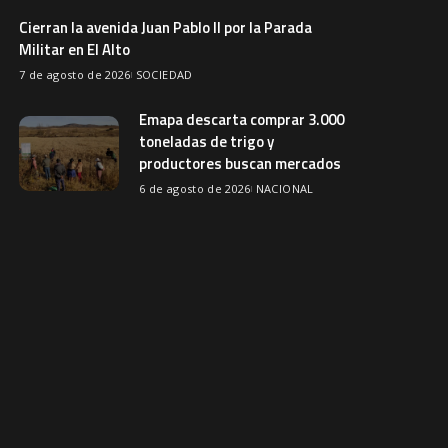
Cierran la avenida Juan Pablo II por la Parada
Militar en El Alto
7 de agosto de 2026
SOCIEDAD
Emapa descarta comprar 3.000
toneladas de trigo y
productores buscan mercados
6 de agosto de 2026
NACIONAL
Avicultores prevén que el precio
del pollo se normalice en dos
semanas
6 de agosto de 2026
ECONOMIA
Comerciantes rescatan su
mercadería durante incendio en
la feria Barrio Lindo
6 de agosto de 2026
SOCIEDAD