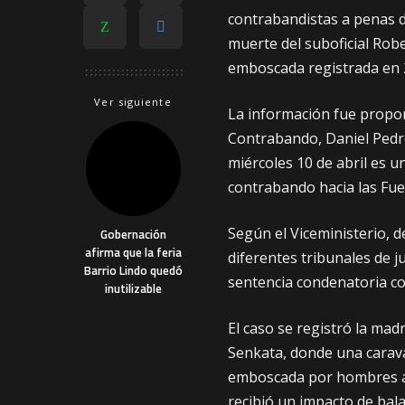
contrabandistas a penas de
muerte del suboficial Robe
emboscada registrada en 
Ver siguiente
La información fue propor
Contrabando, Daniel Pedro
miércoles 10 de abril es u
contrabando hacia las Fu
Según el Viceministerio, 
Gobernación
afirma que la feria
diferentes tribunales de ju
Barrio Lindo quedó
sentencia condenatoria co
inutilizable
El caso se registró la ma
Senkata, donde una carava
emboscada por hombres ar
recibió un impacto de bala e