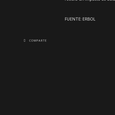
FUENTE: ERBOL
COMPARTE
ANTERIOR
Las cajas censales de 4 departamento
ya están en La Paz; prevén reunir todas
hasta el 23