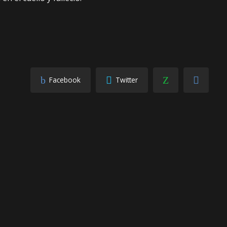
Facebook
Twitter
SIGUIENTE
s
Bloqueo de Río Grande generó pérdidas
a la empresa estatal del litio y a la
Minera San Cristóbal