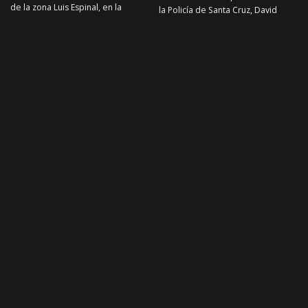
de la zona Luis Espinal, en la
la Policía de Santa Cruz, David
ciudad de El
...
Gómez, informó que la ola de
asesinatos registrada en los
...
3 de agosto de 2026
CRONICA ROJA
3 de agosto de 2026
CRONICA ROJA
CRONICA ROJA
CRONICA ROJA
Rescatan a 12 bolivianas
Hallan los cuerpos de dos
víctimas de trata en Chile y
hombres decapitados en
desarticulan una red
una zona rural de Yapacaní
criminal
Los cuerpos de dos hombres
fueron encontrados este jueves
La Policía de Investigaciones de
en una zona rural del municipio de
Chile y la Fiscalía de Alto Hospicio
Yapacaní, en el departamento
...
desarticularon una organización