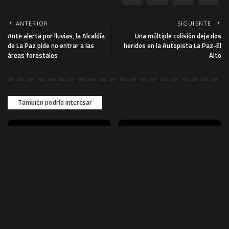
ANTERIOR
SIGUIENTE
Ante alerta por lluvias, la Alcaldía
Una múltiple colisión deja dos
de La Paz pide no entrar a las
heridos en la Autopista La Paz-El
áreas forestales
Alto
También podría interesar
SOCIEDAD
CRONICA ROJA
Más de 450 estudiantes
Operativo en Palmasola
participan en retreta por el
tras apagón; Policía realiza