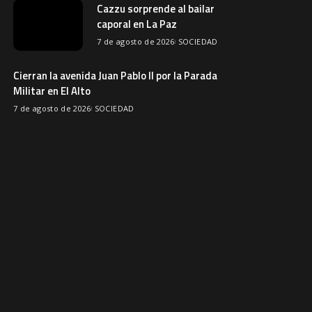
Cazzu sorprende al bailar
caporal en La Paz
7 de agosto de 2026
SOCIEDAD
Cierran la avenida Juan Pablo II por la Parada
Militar en El Alto
7 de agosto de 2026
SOCIEDAD
Gobernación afirma que la feria
Barrio Lindo quedó inutilizable
7 de agosto de 2026
SOCIEDAD
Emapa descarta comprar 3.000
toneladas de trigo y
productores buscan mercados
6 de agosto de 2026
NACIONAL