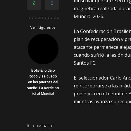
muscular que sufre en el
magnética realizada durant
Mundial 2026.
Ver siguiente
La Confederación Brasileñ
plan de recuperación y pre
atacante permanece aleja
cuando sufrió la lesión d
Santos FC.
Bolivia lo dejó
todo y se quedó
El seleccionador Carlo An
en las puertas del
reincorporarse a las prác
sueño: La Verde no
presencia en el debut de 
irá al Mundial
mientras avanza su recup
COMPARTE