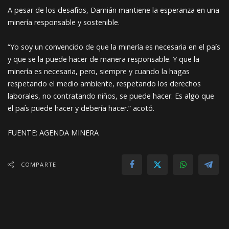
A pesar de los desafíos, Damián mantiene la esperanza en una
minería responsable y sostenible.
“Yo soy un convencido de que la minería es necesaria en el país
y que se la puede hacer de manera responsable. Y que la
minería es necesaria, pero, siempre y cuando la hagas
respetando el medio ambiente, respetando los derechos
laborales, no contratando niños, se puede hacer. Es algo que
el país puede hacer y debería hacer.” acotó.
FUENTE: AGENDA MINERA
COMPARTE
ANTERIOR
SIGUIENTE
La Gobernación percibe más de Bs
𝐕𝐈𝐂𝐄𝐌𝐈𝐍𝐈𝐒𝐓𝐄𝐑𝐈𝐎 𝐃𝐄
163 millones por regalías mineras
𝐂𝐎𝐎𝐏𝐄𝐑𝐀𝐓𝐈𝐕𝐀𝐒 𝐌𝐈𝐍𝐄𝐑𝐀𝐒
𝐋𝐋𝐄𝐆𝐎́ 𝐂𝐎𝐍 𝐀𝐒𝐈𝐒𝐓𝐄𝐍𝐂𝐈𝐀