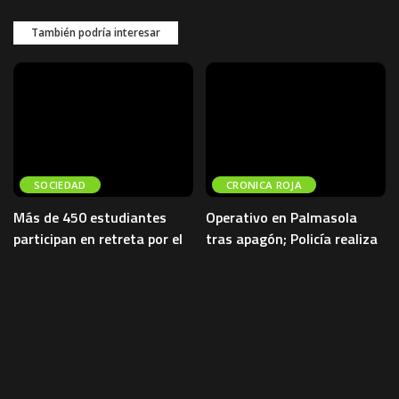
También podría interesar
SOCIEDAD
CRONICA ROJA
Más de 450 estudiantes
Operativo en Palmasola
participan en retreta por el
tras apagón; Policía realiza
aniversario de Bolivia en El
conteo de internos
Alto
Un operativo policial se desplegó
la madrugada de este miércoles
Más de 450 estudiantes y
en el penal de Palmasola, en Santa
docentes participaron este
Cruz, tras un
...
miércoles en una retreta de
bandas realizada en el atrio del
5 de agosto de 2026
CRONICA ROJA
Jach’a
...