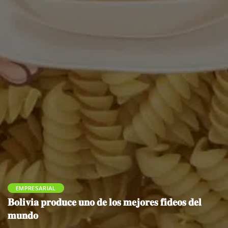
EMPRESARIAL
𝐁𝐨𝐥𝐢𝐯𝐢𝐚 𝐩𝐫𝐨𝐝𝐮𝐜𝐞 𝐮𝐧𝐨 𝐝𝐞 𝐥𝐨𝐬 𝐦𝐞𝐣𝐨𝐫𝐞𝐬 𝐟𝐢𝐝𝐞𝐨𝐬 𝐝𝐞𝐥
𝐦𝐮𝐧𝐝𝐨