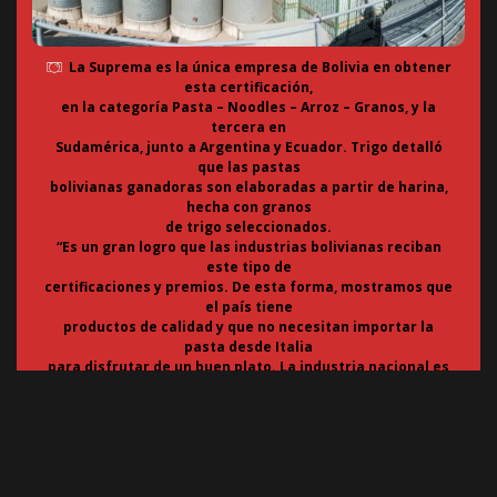
La Suprema es la única empresa de Bolivia en obtener
esta certificación,
en la categoría Pasta – Noodles – Arroz – Granos, y la
tercera en
Sudamérica, junto a Argentina y Ecuador. Trigo detalló
que las pastas
bolivianas ganadoras son elaboradas a partir de harina,
hecha con granos
de trigo seleccionados.
“Es un gran logro que las industrias bolivianas reciban
este tipo de
certificaciones y premios. De esta forma, mostramos que
el país tiene
productos de calidad y que no necesitan importar la
pasta desde Italia
para disfrutar de un buen plato. La industria nacional es
muy buena y
este tipo de certificaciones lo respaldan”, subrayó Trigo.
La empresa boliviana cuenta con un portafolio de más de
20 variedades
de productos, entre los que se destacan sus galletas,
harinas, avenas y