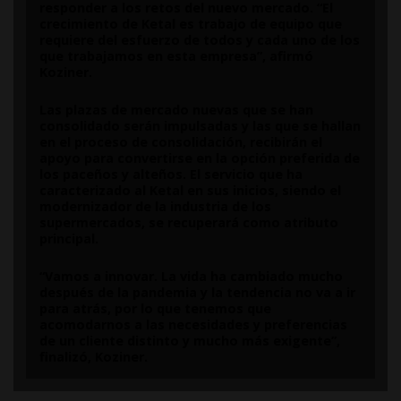
responder a los retos del nuevo mercado. “El
crecimiento de Ketal es trabajo de equipo que
requiere del esfuerzo de todos y cada uno de los
que trabajamos en esta empresa”, afirmó
Koziner.
Las plazas de mercado nuevas que se han
consolidado serán impulsadas y las que se hallan
en el proceso de consolidación, recibirán el
apoyo para convertirse en la opción preferida de
los paceños y alteños. El servicio que ha
caracterizado al Ketal en sus inicios, siendo el
modernizador de la industria de los
supermercados, se recuperará como atributo
principal.
“Vamos a innovar. La vida ha cambiado mucho
después de la pandemia y la tendencia no va a ir
para atrás, por lo que tenemos que
acomodarnos a las necesidades y preferencias
de un cliente distinto y mucho más exigente”,
finalizó, Koziner.