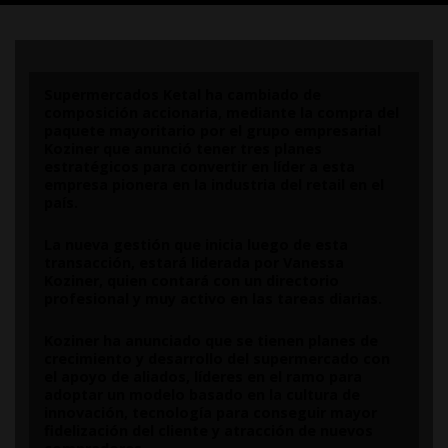
Supermercados Ketal ha cambiado de
composición accionaria, mediante la compra del
paquete mayoritario por el grupo empresarial
Koziner que anunció tener tres planes
estratégicos para convertir en líder a esta
empresa pionera en la industria del retail en el
país.
La nueva gestión que inicia luego de esta
transacción, estará liderada por Vanessa
Koziner, quien contará con un directorio
profesional y muy activo en las tareas diarias.
Koziner ha anunciado que se tienen planes de
crecimiento y desarrollo del supermercado con
el apoyo de aliados, líderes en el ramo para
adoptar un modelo basado en la cultura de
innovación, tecnología para conseguir mayor
fidelización del cliente y atracción de nuevos