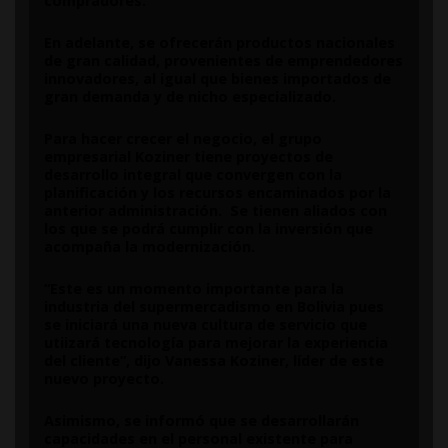
compradores.
En adelante, se ofrecerán productos nacionales
de gran calidad, provenientes de emprendedores
innovadores, al igual que bienes importados de
gran demanda y de nicho especializado.
Para hacer crecer el negocio, el grupo
empresarial Koziner tiene proyectos de
desarrollo integral que convergen con la
planificación y los recursos encaminados por la
anterior administración. Se tienen aliados con
los que se podrá cumplir con la inversión que
acompaña la modernización.
“Este es un momento importante para la
industria del supermercadismo en Bolivia pues
se iniciará una nueva cultura de servicio que
utiizará tecnología para mejorar la experiencia
del cliente”, dijo Vanessa Koziner, líder de este
nuevo proyecto.
Asimismo, se informó que se desarrollarán
capacidades en el personal existente para