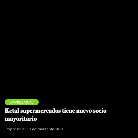
EMPRESARIAL
𝐊𝐞𝐭𝐚𝐥 𝐬𝐮𝐩𝐞𝐫𝐦𝐞𝐫𝐜𝐚𝐝𝐨𝐬 𝐭𝐢𝐞𝐧𝐞 𝐧𝐮𝐞𝐯𝐨 𝐬𝐨𝐜𝐢𝐨
𝐦𝐚𝐲𝐨𝐫𝐢𝐭𝐚𝐫𝐢𝐨
Empresarial
10 de marzo de 2023