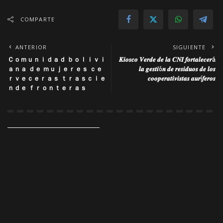
COMPARTE
ANTERIOR
SIGUIENTE
Ｃｏｍｕｎｉｄａｄ ｂｏｌｉｖｉ
𝑲𝒊𝒐𝒔𝒄𝒐 𝑽𝒆𝒓𝒅𝒆 𝒅𝒆 𝒍𝒂 𝑪𝑵𝑰 𝒇𝒐𝒓𝒕𝒂𝒍𝒆𝒄𝒆𝒓á
ａｎａ ｄｅ ｍｕｊｅｒｅｓ ｃｅ
𝒍𝒂 𝒈𝒆𝒔𝒕𝒊ó𝒏 𝒅𝒆 𝒓𝒆𝒔𝒊𝒅𝒖𝒐𝒔 𝒅𝒆 𝒍𝒐𝒔
ｒｖｅｃｅｒａｓ ｔｒａｓｃｉｅ
𝒄𝒐𝒐𝒑𝒆𝒓𝒂𝒕𝒊𝒗𝒊𝒔𝒕𝒂𝒔 𝒂𝒖𝒓í𝒇𝒆𝒓𝒐𝒔
ｎｄｅ ｆｒｏｎｔｅｒａｓ
También podría interesar
ACTUALIDAD
ACTUALIDAD
ECONOMIA
EMPRESARIAL
EMPRESARIAL