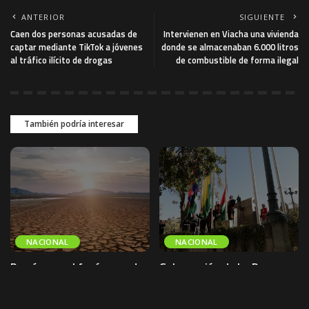
ANTERIOR
SIGUIENTE
Caen dos personas acusadas de
Intervienen en Viacha una vivienda
captar mediante TikTok a jóvenes
donde se almacenaban 6.000 litros
al tráfico ilícito de drogas
de combustible de forma ilegal
También podría interesar
NACIONAL
NACIONAL
Prevén que el fenómeno de
Gobernación de La Paz
El Niño se prolongue hasta
convoca al
enero de 2027 con olas de
embanderamiento por los