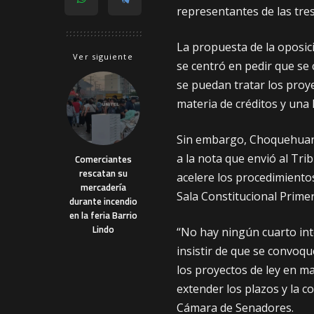
representantes de las tres 
La propuesta de la oposici
Ver siguiente
se centró en pedir que se
se puedan tratar los proy
materia de créditos y una 
Sin embargo, Choquehuanc
a la nota que envió al Tri
Comerciantes
rescatan su
acelere los procedimientos
mercadería
Sala Constitucional Primer
durante incendio
en la feria Barrio
Lindo
“No hay ningún cuarto int
insistir de que se convoqu
los proyectos de ley en ma
extender los plazos y la co
Cámara de Senadores.