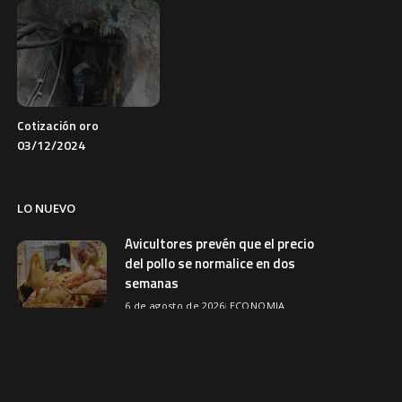
Cotización oro
03/12/2024
LO NUEVO
Avicultores prevén que el precio
del pollo se normalice en dos
semanas
6 de agosto de 2026
ECONOMIA
Más de 450 estudiantes
participan en retreta por el
aniversario de Bolivia en El Alto