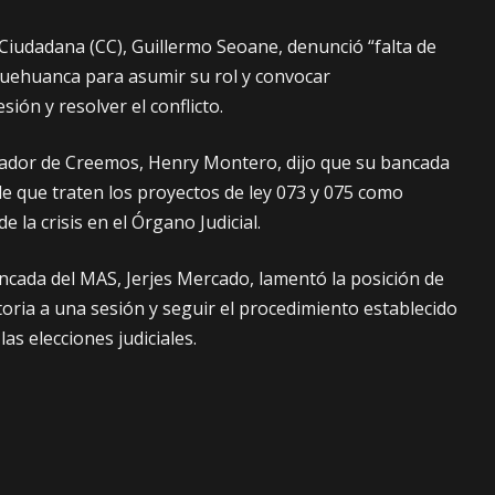
iudadana (CC), Guillermo Seoane, denunció “falta de
quehuanca para asumir su rol y convocar
ión y resolver el conflicto.
nador de Creemos, Henry Montero, dijo que su bancada
de que traten los proyectos de ley 073 y 075 como
e la crisis en el Órgano Judicial.
ancada del MAS, Jerjes Mercado, lamentó la posición de
oria a una sesión y seguir el procedimiento establecido
as elecciones judiciales.
“arcista” Juan José Jáuregui cuestionó que sus colegas
«evista» no comprendan el escenario en que se
reselección y los pasos que se deben seguir.