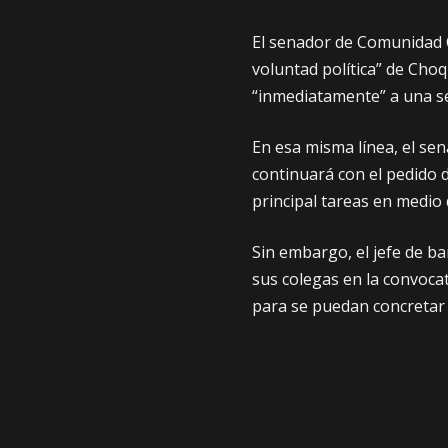
El senador de Comunidad C
voluntad política” de Cho
“inmediatamente” a una ses
En esa misma línea, el se
continuará con el pedido 
principal tareas en medio d
Sin embargo, el jefe de b
sus colegas en la convocat
para se puedan concretar l
Mientras que el diputado 
de la oposición y del ala 
encuentra el proceso de p