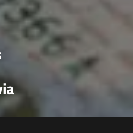
s
via