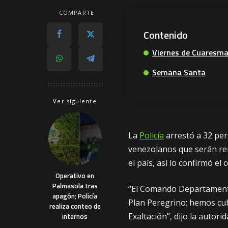
COMPARTE
Contenido
Viernes de Cuaresm
Semana Santa
Ver siguiente
La
Policía
arrestó a 32 per
venezolanos que serán remi
el país, así lo confirmó e
Operativo en
Palmasola tras
“El Comando Departamenta
apagón; Policía
Plan Peregrino; hemos cubi
realiza conteo de
Exaltación”, dijo la autorid
internos