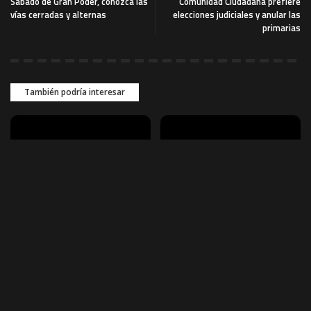
Sábado de Gran Poder, conozca las
Comunidad Ciudadana prefiere
vías cerradas y alternas
elecciones judiciales y anular las
primarias
También podría interesar
SOCIEDAD
CRONICA ROJA
Más de 450 estudiantes
Operativo en Palmasola
participan en retreta por el
tras apagón; Policía realiza
aniversario de Bolivia en El
conteo de internos
Alto
Un operativo policial se desplegó
la madrugada de este miércoles
Más de 450 estudiantes y