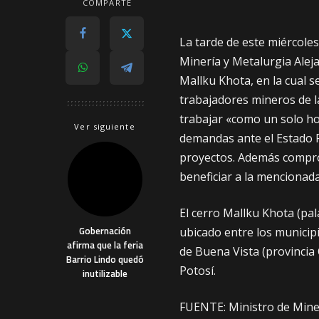
COMPARTE
La tarde de este miércoles
Minería y Metalurgia Ale
Mallku Khota, en la cual 
trabajadores mineros de la
trabajar «como un solo h
Ver siguiente
demandas ante el Estado P
proyectos. Además compro
beneficiar a la mencionad
El cerro Mallku Khota (pa
Gobernación
ubicado entre los municip
afirma que la feria
de Buena Vista (provincia
Barrio Lindo quedó
Potosí.
inutilizable
FUENTE: Ministro de Miner