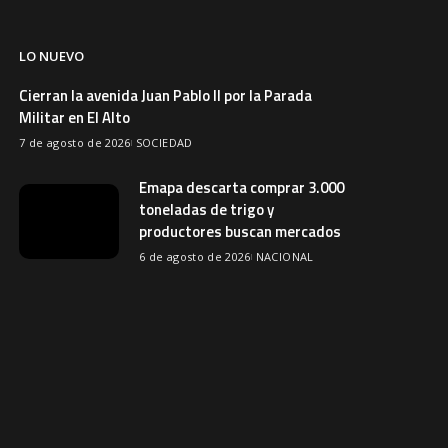
LO NUEVO
Cierran la avenida Juan Pablo II por la Parada
Militar en El Alto
7 de agosto de 2026
SOCIEDAD
Emapa descarta comprar 3.000
toneladas de trigo y
productores buscan mercados
6 de agosto de 2026
NACIONAL
Avicultores prevén que el precio
del pollo se normalice en dos
semanas
6 de agosto de 2026
ECONOMIA
Comerciantes rescatan su
mercadería durante incendio en