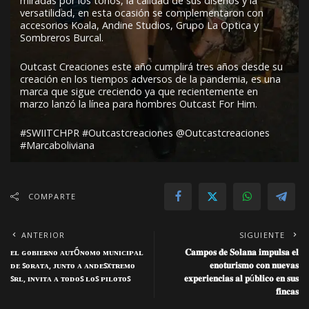
miradas por los tonos, la calidad de sus diseños y la
versatilidad, en esta ocasión se complementaron con
accesorios Koala, Andine Studios, Grupo La Optica y
Sombreros Burcal.
Outcast Creaciones este año cumplirá tres años desde su
creación en los tiempos adversos de la pandemia, es una
marca que sigue creciendo ya que recientemente en
marzo lanzó la línea para hombres Outcast For Him.
#SWIITCHPR #Outcastcreaciones @Outcastcreaciones
#Marcaboliviana
COMPARTE
ANTERIOR
SIGUIENTE
ᴇʟ ɢᴏʙɪᴇʀɴᴏ ᴀᴜᴛÓɴᴏᴍᴏ ᴍᴜɴɪᴄɪᴘᴀʟ
𝐂𝐚𝐦𝐩𝐨𝐬 𝐝𝐞 𝐒𝐨𝐥𝐚𝐧𝐚 𝐢𝐦𝐩𝐮𝐥𝐬𝐚 𝐞𝐥
ᴅᴇ ꜱᴏʀᴀᴛᴀ, ᴊᴜɴᴛᴏ ᴀ ᴀɴᴅᴇꜱxᴛʀᴇᴍᴏ
𝐞𝐧𝐨𝐭𝐮𝐫𝐢𝐬𝐦𝐨 𝐜𝐨𝐧 𝐧𝐮𝐞𝐯𝐚𝐬
ꜱʀʟ, ɪɴᴠɪᴛᴀ ᴀ ᴛᴏᴅᴏꜱ ʟᴏꜱ ᴘɪʟᴏᴛᴏꜱ
𝐞𝐱𝐩𝐞𝐫𝐢𝐞𝐧𝐜𝐢𝐚𝐬 𝐚𝐥 𝐩ú𝐛𝐥𝐢𝐜𝐨 𝐞𝐧 𝐬𝐮𝐬
𝐟𝐢𝐧𝐜𝐚𝐬