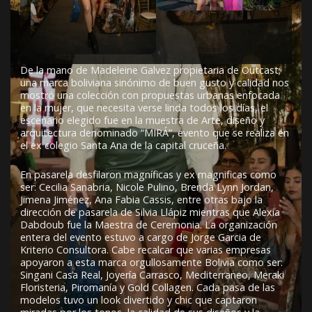
De la mano de Madeleine Galvez propietaria de Outcast;
una marca boliviana sinónimo de buen gusto y calidad nos
mostró una colección con propuestas urbanas enfocada
en la mujer, que necesita verse linda todos los días, el
escenario elegido fue en la muestra de Arte, diseño y
arquitectura denominado “MIRÁ”, evento que se realiza en
el ex colegio Santa Ana de la capital cruceña.
En pasarela desfilaron magníficas y ex magnificas como
ser: Cecilia Sanabria, Nicole Pulino, Brenda Lynn Jordan,
Jimena Jiménez, Ana Fabia Cassis, entre otras bajo la
dirección de pasarela de Silvia Llápiz mientras que Alexia
Dabdoub fue la Maestra de Ceremonia. La organización
entera del evento estuvo a cargo de Jorge Garcia de
Kriterio Consultora. Cabe recalcar que varias empresas
apoyaron a esta marca orgullosamente Bolivia como ser:
Singani Casa Real, Joyería Carrasco, Mediterraneo, Meraki
Floristeria, Piromanía y Gold Collagen. Cada pasa de las
modelos tuvo un look divertido y chic que captaron