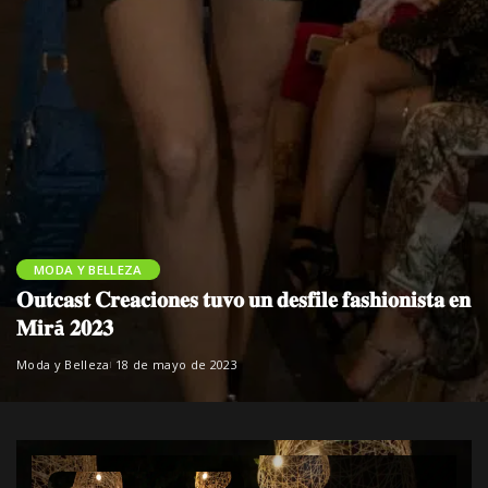
MODA Y BELLEZA
𝐎𝐮𝐭𝐜𝐚𝐬𝐭 𝐂𝐫𝐞𝐚𝐜𝐢𝐨𝐧𝐞𝐬 𝐭𝐮𝐯𝐨 𝐮𝐧 𝐝𝐞𝐬𝐟𝐢𝐥𝐞 𝐟𝐚𝐬𝐡𝐢𝐨𝐧𝐢𝐬𝐭𝐚 𝐞𝐧
𝐌𝐢𝐫á 𝟐𝟎𝟐𝟑
Moda y Belleza
18 de mayo de 2023