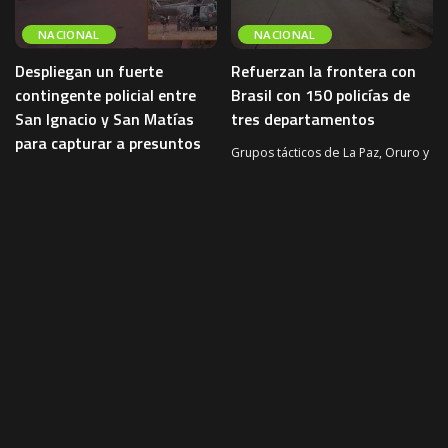
NACIONAL
NACIONAL
Despliegan un fuerte
Refuerzan la frontera con
contingente policial entre
Brasil con 150 policías de
San Ignacio y San Matías
tres departamentos
para capturar a presuntos
Grupos tácticos de La Paz, Oruro y
sicarios
Cochabamba llegaron a Santa Cruz
para reforzar la seguridad en la
Un importante contingente de la
frontera con
...
Policía Boliviana fue desplegado
3 de agosto de 2026
NACIONAL
entre los municipios de San
Ignacio de Velasco y San Matías
...
4 de agosto de 2026
NACIONAL