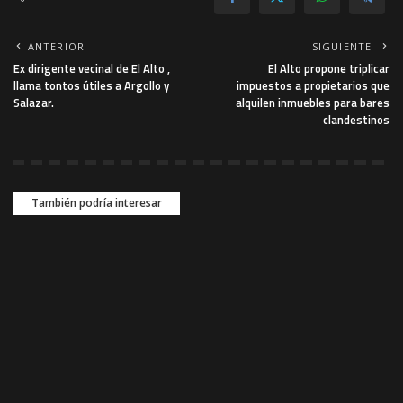
ANTERIOR
SIGUIENTE
Ex dirigente vecinal de El Alto ,
El Alto propone triplicar
llama tontos útiles a Argollo y
impuestos a propietarios que
Salazar.
alquilen inmuebles para bares
clandestinos
También podría interesar
NACIONAL
NACIONAL
Despliegan un fuerte
Refuerzan la frontera con