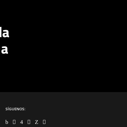
la
 a
SÍGUENOS: