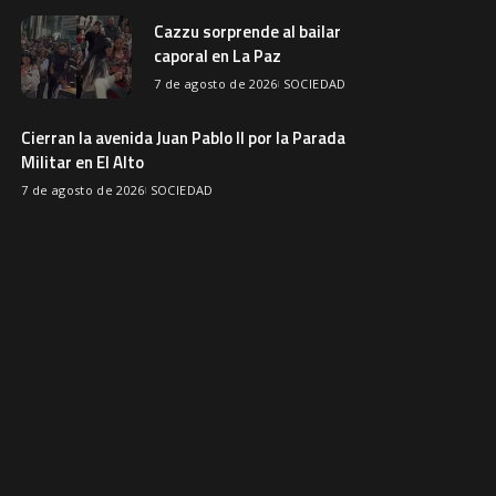
Cazzu sorprende al bailar
caporal en La Paz
7 de agosto de 2026
SOCIEDAD
Cierran la avenida Juan Pablo II por la Parada
Militar en El Alto
7 de agosto de 2026
SOCIEDAD
Gobernación afirma que la feria
Barrio Lindo quedó inutilizable
7 de agosto de 2026
SOCIEDAD
Avicultores prevén que el precio
del pollo se normalice en dos
semanas
6 de agosto de 2026
ECONOMIA