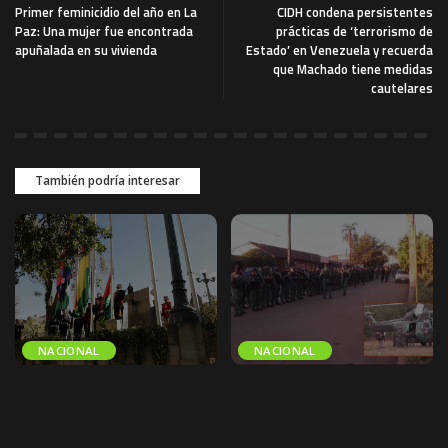
Primer feminicidio del año en La
CIDH condena persistentes
Paz: Una mujer fue encontrada
prácticas de ‘terrorismo de
apuñalada en su vivienda
Estado’ en Venezuela y recuerda
que Machado tiene medidas
cautelares
También podría interesar
NACIONAL
NACIONAL
Gobernación de La Paz
Despliegan un fuerte
convoca al
contingente policial entre
embanderamiento por los
San Ignacio y San Matías