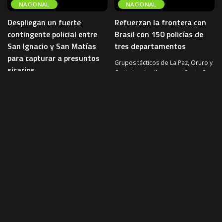
NACIONAL
NACIONAL
Despliegan un fuerte
Refuerzan la frontera con
contingente policial entre
Brasil con 150 policías de
San Ignacio y San Matías
tres departamentos
para capturar a presuntos
Grupos tácticos de La Paz, Oruro y
sicarios
Cochabamba llegaron a Santa Cruz
para reforzar la seguridad en la
Un importante contingente de la
frontera con
...
Policía Boliviana fue desplegado
3 de agosto de 2026
NACIONAL
entre los municipios de San
Ignacio de Velasco y San Matías
...
4 de agosto de 2026
NACIONAL
NACIONAL
NACIONAL