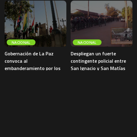
NACIONAL
NACIONAL
Gobernación de La Paz
Despliegan un fuerte
convoca al
contingente policial entre
embanderamiento por los
San Ignacio y San Matías
201 años de Bolivia
para capturar a presuntos
sicarios
La Gobernación de La Paz convocó
a instituciones públicas y privadas,
Un importante contingente de la
organizaciones sociales y a la
Policía Boliviana fue desplegado
ciudadanía a embanderar
entre los municipios de San
viviendas,
...
Ignacio de Velasco y San Matías
...
4 de agosto de 2026
NACIONAL
4 de agosto de 2026
NACIONAL