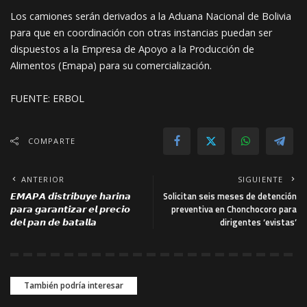
Los camiones serán derivados a la Aduana Nacional de Bolivia
para que en coordinación con otras instancias puedan ser
dispuestos a la Empresa de Apoyo a la Producción de
Alimentos (Emapa) para su comercialización.
FUENTE: ERBOL
COMPARTE
ANTERIOR
SIGUIENTE
𝙀𝙈𝘼𝙋𝘼 𝙙𝙞𝙨𝙩𝙧𝙞𝙗𝙪𝙮𝙚 𝙝𝙖𝙧𝙞𝙣𝙖
Solicitan seis meses de detención
𝙥𝙖𝙧𝙖 𝙜𝙖𝙧𝙖𝙣𝙩𝙞𝙯𝙖𝙧 𝙚𝙡 𝙥𝙧𝙚𝙘𝙞𝙤
preventiva en Chonchocoro para
𝙙𝙚𝙡 𝙥𝙖𝙣 𝙙𝙚 𝙗𝙖𝙩𝙖𝙡𝙡𝙖
dirigentes ‘evistas’
También podría interesar