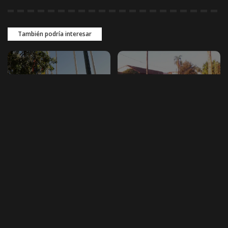
También podría interesar
NACIONAL
NACIONAL
Gobernación de La Paz
Despliegan un fuerte
convoca al
contingente policial entre
embanderamiento por los
San Ignacio y San Matías
201 años de Bolivia
para capturar a presuntos
sicarios
La Gobernación de La Paz convocó
a instituciones públicas y privadas,
Un importante contingente de la
organizaciones sociales y a la
Policía Boliviana fue desplegado
ciudadanía a embanderar
entre los municipios de San