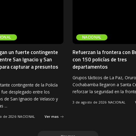
IONAL
NACIONAL
gan un fuerte contingente
Refuerzan la frontera con Br
 entre San Ignacio y San
con 150 policías de tres
para capturar a presuntos
departamentos
s
Grupos tácticos de La Paz, Oruro
Cochabamba llegaron a Santa C
ante contingente de la Policía
reforzar la seguridad en la fron
a fue desplegado entre los
os de San Ignacio de Velasco y
3 de agosto de 2026
NACIONAL
as
...
to de 2026
NACIONAL
Ver mas