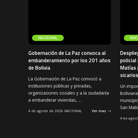
NACIONAL
NAC
Gobernación de La Paz convoca al
Desplie
embanderamiento por los 201 años
policial
de Bolivia
Matías 
sicario
La Gobernación de La Paz convocó a
instituciones públicas y privadas,
Un import
organizaciones sociales y a la ciudadanía
Bolivian
a embanderar viviendas,
...
municipi
San Matí
4 de agosto de 2026
NACIONAL
Ver mas
4 de agos