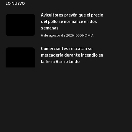
LO NUEVO
Avicultores prevén que el precio
del pollo se normalice en dos
semanas
6 de agosto de 2026
ECONOMIA
Comerciantes rescatan su
mercadería durante incendio en
la feria Barrio Lindo
6 de agosto de 2026
SOCIEDAD
Más de 450 estudiantes
participan en retreta por el
aniversario de Bolivia en El Alto
5 de agosto de 2026
SOCIEDAD
Costa anuncia un refuerzo para
las selecciones nacionales
5 de agosto de 2026
REVISTAS