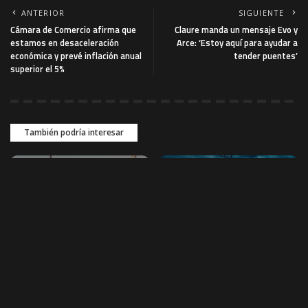
ANTERIOR
SIGUIENTE
Cámara de Comercio afirma que
Claure manda un mensaje Evo y
estamos en desaceleración
Arce: ‘Estoy aquí para ayudar a
económica y prevé inflación anual
tender puentes’
superior el 5%
También podría interesar
NACIONAL
NACIONAL
Despliegan un fuerte
Refuerzan la frontera con
contingente policial entre
Brasil con 150 policías de
San Ignacio y San Matías
tres departamentos