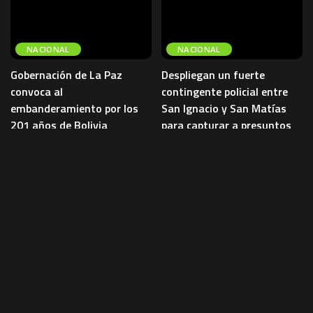
NACIONAL
NACIONAL
Gobernación de La Paz
Despliegan un fuerte
convoca al
contingente policial entre
embanderamiento por los
San Ignacio y San Matías
201 años de Bolivia
para capturar a presuntos
sicarios
La Gobernación de La Paz convocó
a instituciones públicas y privadas,
Un importante contingente de la
organizaciones sociales y a la
Policía Boliviana fue desplegado
ciudadanía a embanderar
entre los municipios de San
viviendas,
...
Ignacio de Velasco y San Matías
...
4 de agosto de 2026
NACIONAL
4 de agosto de 2026
NACIONAL