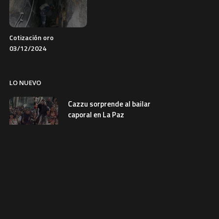
Cotización oro
03/12/2024
LO NUEVO
Cazzu sorprende al bailar
caporal en La Paz
7 de agosto de 2026
SOCIEDAD
Cierran la avenida Juan Pablo II por la Parada
Militar en El Alto
7 de agosto de 2026
SOCIEDAD
Gobernación afirma que la feria
Barrio Lindo quedó inutilizable