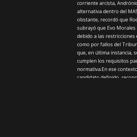
corriente arcista, Andrón
alternativa dentro del MA
obstante, recordó que Rod
subrayó que Evo Morales 
debido a las restricciones 
como por fallos del Tribun
que, en última instancia, 
cumplen los requisitos pa
normativa.En ese contexto,
candidato definido, recon
carrera, y veremos qué suc
Supremo Electoral”, sostu
gobierno de Luis Arce Cat
indicar que el expresiden
Tribunal Supremo Elector
cuál va a ser esa respues
convocatoria para saber q