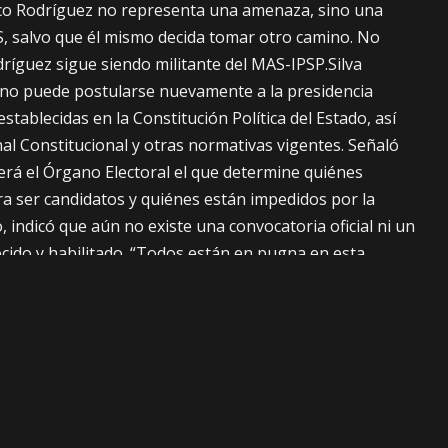
ico Rodríguez no representa una amenaza, sino una
S, salvo que él mismo decida tomar otro camino. No
ríguez sigue siendo militante del MAS-IPSP.Silva
no puede postularse nuevamente a la presidencia
establecidas en la Constitución Política del Estado, así
al Constitucional y otras normativas vigentes. Señaló
será el Órgano Electoral el que determine quiénes
ra ser candidatos y quiénes están impedidos por la
 indicó que aún no existe una convocatoria oficial ni un
ocido y habilitado. “Todos están en pugna en esta
ede más adelante y cuál será la decisión del Tribunal
vo el hoy viceministro de Defensa al Consumidor del
acora.“Ya lo hemos escuchado a uno de los vocales
te puede presentarse como candidato, pero que el
al le está preparando una bonita respuesta. veremos
ta”, declaró a tiempo de recomendar es espere la
ué candidatos se registran para las elecciones de