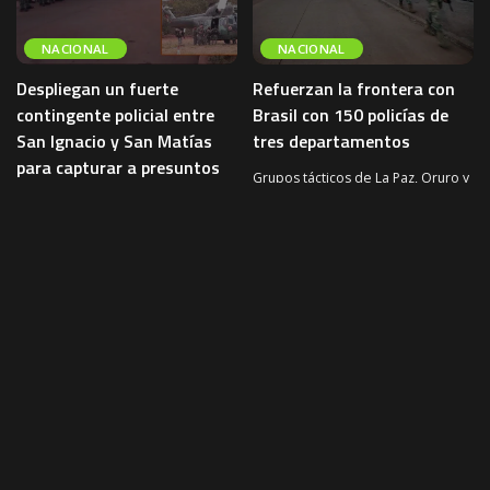
NACIONAL
NACIONAL
Despliegan un fuerte
Refuerzan la frontera con
contingente policial entre
Brasil con 150 policías de
San Ignacio y San Matías
tres departamentos
para capturar a presuntos
Grupos tácticos de La Paz, Oruro y
sicarios
Cochabamba llegaron a Santa Cruz
para reforzar la seguridad en la
Un importante contingente de la
frontera con
...
Policía Boliviana fue desplegado
3 de agosto de 2026
NACIONAL
entre los municipios de San
Ignacio de Velasco y San Matías
...
4 de agosto de 2026
NACIONAL