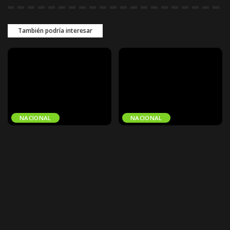
También podría interesar
NACIONAL
NACIONAL
Gobernación de La Paz
Despliegan un fuerte
convoca al
contingente policial entre
embanderamiento por los
San Ignacio y San Matías
201 años de Bolivia
para capturar a presuntos
sicarios
La Gobernación de La Paz convocó
a instituciones públicas y privadas,
Un importante contingente de la
organizaciones sociales y a la
Policía Boliviana fue desplegado
ciudadanía a embanderar
entre los municipios de San