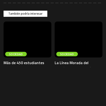
También podría interesar
SOCIEDAD
SOCIEDAD
Más de 450 estudiantes
La Línea Morada del
participan en retreta por el
teleférico suspenderá
aniversario de Bolivia en El
operaciones por tres días
Alto
debido a mantenimiento
Más de 450 estudiantes y
La empresa estatal Mi Teleférico
docentes participaron este
informó que la Línea Morada
miércoles en una retreta de
suspenderá sus operaciones del 6
bandas realizada en el atrio del
al 8 de agosto por
...