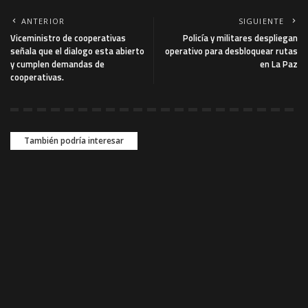
ANTERIOR
SIGUIENTE
Viceministro de cooperativas
Policía y militares despliegan
señala que el dialogo esta abierto
operativo para desbloquear rutas
y cumplen demandas de
en La Paz
cooperativas.
También podría interesar
SALUD
SALUD
Trabajadores en salud ,
Paro del sector salud inicia
piden a funcionaria
en el país; La Paz mantiene