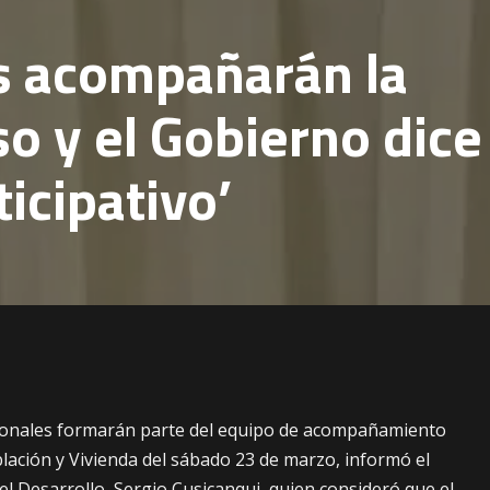
s acompañarán la
so y el Gobierno dice
ticipativo’
ionales formarán parte del equipo de acompañamiento
lación y Vivienda del sábado 23 de marzo, informó el
del Desarrollo, Sergio Cusicanqui, quien consideró que el