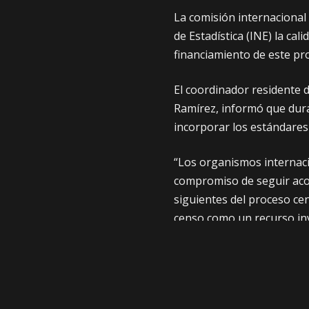
La comisión internacional
de Estadística (INE) la cal
financiamiento de este pr
El coordinador residente d
Ramírez, informó que dur
incorporar los estándares 
“Los organismos internaci
compromiso de seguir acom
siguientes del proceso cen
censo como un recurso inva
todos los bolivianos”, aña
Cusicanqui recordó que el
INE ya se encuentra listo c