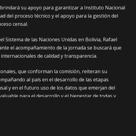
 brindará su apoyo para garantizar a Instituto Nacional
idad del proceso técnico y el apoyo para la gestión del
oceso censal.
el Sistema de las Naciones Unidas en Bolivia, Rafael
ante el acompañamiento de la jornada se buscará que
internacionales de calidad y transparencia.
onales, que conforman la comisión, reiteran su
pañando al país en el desarrollo de las etapas
sal y en el futuro uso de los datos que emerjan del
luable para el desarrollo y el bienestar de todas y
dió.
 censo es un proceso eminentemente técnico y que el
on el despliegue logístico de distribución del material y