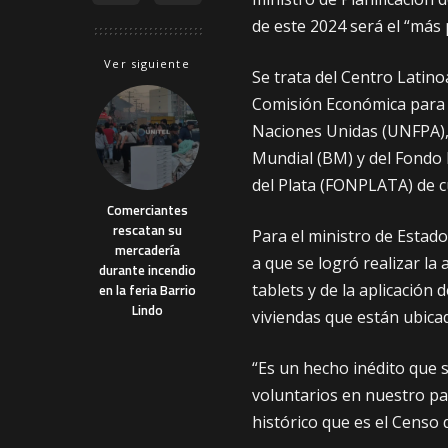
de este 2024 será el “más 
Ver siguiente
Se trata del Centro Latin
Comisión Económica para A
Naciones Unidas (UNFPA), 
Mundial (BM) y del Fondo F
del Plata (FONPLATA) de c
Comerciantes
rescatan su
Para el ministro de Estado
mercadería
a que se logró realizar la 
durante incendio
tablets y de la aplicación 
en la feria Barrio
Lindo
viviendas que están ubicad
“Es un hecho inédito que 
voluntarios en nuestro p
histórico que es el Censo d