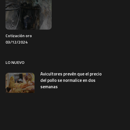
Cotización oro
03/12/2024
LO NUEVO
Avicultores prevén que el precio
del pollo se normalice en dos
semanas
6 de agosto de 2026
ECONOMIA
Más de 450 estudiantes
participan en retreta por el
aniversario de Bolivia en El Alto
5 de agosto de 2026
SOCIEDAD