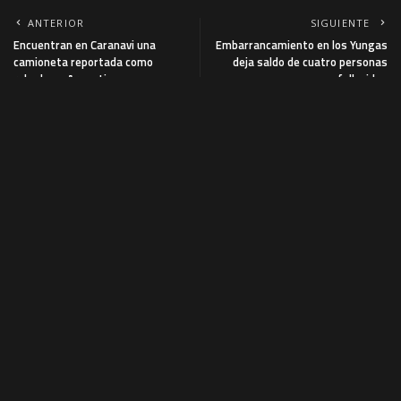
ANTERIOR
SIGUIENTE
Encuentran en Caranavi una
Embarrancamiento en los Yungas
camioneta reportada como
deja saldo de cuatro personas
robada en Argentina
fallecidas
También podría interesar
CRONICA ROJA
NACIONAL
Hallan el cuerpo de un
Prevén que el fenómeno de
hombre en Puerto Suárez en
El Niño se prolongue hasta
medio de la ola de violencia
enero de 2027 con olas de