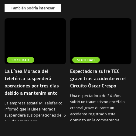
También podría interesar
SOCIEDAD
SOCIEDAD
La Línea Morada del
Espectadora sufre TEC
teleférico suspenderá
grave tras accidente en el
operaciones por tres días
Circuito Óscar Crespo
debido a mantenimiento
Una espectadora de 34 años
sufrió un traumatismo encéfalo
La empresa estatal Mi Teleférico
craneal grave durante un
informó que la Línea Morada
accidente registrado este
suspenderá sus operaciones del 6
domingo en la competencia
...
al 8 de agosto por
...
3 de agosto de 2026
SOCIEDAD
3 de agosto de 2026
SOCIEDAD