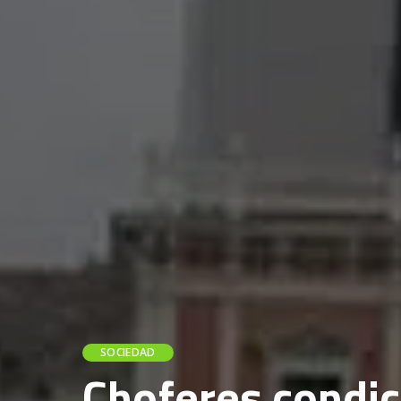
SOCIEDAD
Choferes condic