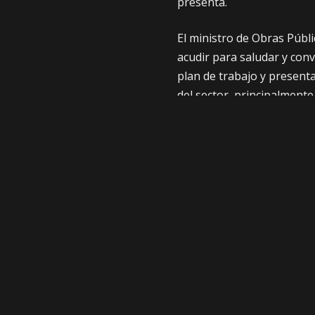
presenta.
El ministro de Obras Públ
acudir para saludar y conv
plan de trabajo y present
del sector, principalmente
advertencia de nuevas med
COMPARTE
ANTERIOR
Asamblea descarta censura a Oviedo tras
interpelación por caso maletas