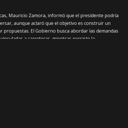
icas, Mauricio Zamora, informó que el presidente podría
ersar, aunque aclaró que el objetivo es construir un
ar propuestas. El Gobierno busca abordar las demandas
 vinculadas a carreteras, mientras persiste la
idas de presión.
Facebook
Twitter
SIGUIENTE
Ministro de Hidrocarburos pide disculpas a
choferes por gasolina en inicio del diálogo