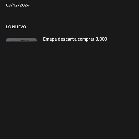
03/12/2024
LO NUEVO
Emapa descarta comprar 3.000
toneladas de trigo y
productores buscan mercados
6 de agosto de 2026
NACIONAL
Avicultores prevén que el precio
del pollo se normalice en dos
semanas
6 de agosto de 2026
ECONOMIA
Costa anuncia un refuerzo para
las selecciones nacionales
5 de agosto de 2026
REVISTAS