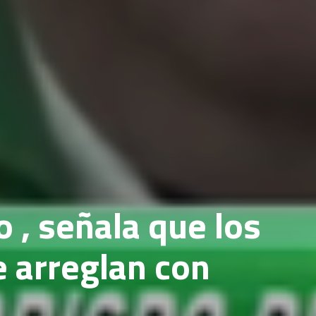
o , señala que los
 arreglan con