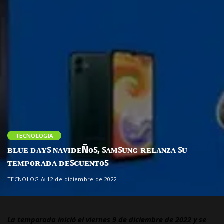
TECNOLOGIA
ʙʟᴜᴇ ᴅᴀʏꜱ ɴᴀᴠɪᴅᴇÑᴏꜱ, ꜱᴀᴍꜱᴜɴɢ ʀᴇʟᴀɴᴢᴀ ꜱᴜ
ᴛᴇᴍᴘᴏʀᴀᴅᴀ ᴅᴇꜱᴄᴜᴇɴᴛᴏꜱ
TECNOLOGIA
12 de diciembre de 2022
La temporada inició el viernes 9 de diciembre de 2022 y se