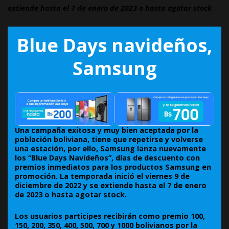
extiende hasta el 7 de enero de 2023 o hasta agotar stock
Blue Days navideños,
Samsung
Una campaña exitosa y muy bien aceptada por la
población boliviana, tiene que repetirse y volverse
una estación, por ello, Samsung lanza nuevamente
los “Blue Days Navideños”, días de descuento con
premios inmediatos para los productos Samsung en
promoción. La temporada inició el viernes 9 de
diciembre de 2022 y se extiende hasta el 7 de enero
de 2023 o hasta agotar stock.
Los usuarios participes recibirán como premio 100,
150, 200, 350, 400, 500, 700 y 1000 bolivianos por la