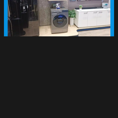
COMPARTE
ANTERIOR
SIGUIENTE
𝗠á𝘀 𝗱𝗲 𝟮 𝗺𝗶𝗹 𝘃𝗼𝗹𝘂𝗻𝘁𝗮𝗿𝗶𝗼𝘀
COTIZACIÓN DEL ORO POR GRAMO
𝗿𝗲𝘀𝗽𝗼𝗻𝗱𝗶𝗲𝗿𝗼𝗻 𝗮 𝗹𝗮
MARTES 13/12/2022, GENTILEZA
𝗰𝗼𝗻𝘃𝗼𝗰𝗮𝘁𝗼𝗿𝗶𝗮 𝗱𝗲 𝗖𝗕𝗡 𝘆 𝘀𝘂𝘀
COMERCIALIZADORA YELLOW TREE
𝗮𝗹𝗶𝗮𝗱𝗼𝘀 𝗽𝗮𝗿𝗮 𝗿𝗲𝘃𝗶𝘁𝗮𝗹𝗶𝘇𝗮𝗿 𝗲𝗹
SRL
𝗣𝗮𝗿𝗾𝘂𝗲 𝗡𝗮𝗰𝗶𝗼𝗻𝗮𝗹 𝗧𝘂𝗻𝗮𝗿𝗶