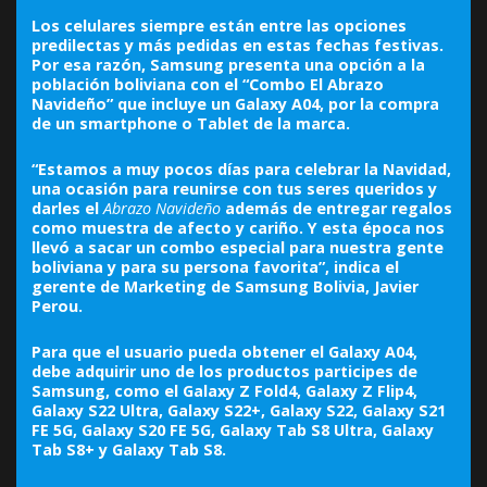
Los celulares siempre están entre las opciones
predilectas y más pedidas en estas fechas festivas.
Por esa razón, Samsung presenta una opción a la
población boliviana con el “Combo El Abrazo
Navideño” que incluye un Galaxy A04, por la compra
de un smartphone o Tablet de la marca.
“Estamos a muy pocos días para celebrar la Navidad,
una ocasión para reunirse con tus seres queridos y
darles el
Abrazo Navideño
además de entregar regalos
como muestra de afecto y cariño. Y esta época nos
llevó a sacar un combo especial para nuestra gente
boliviana y para su persona favorita”, indica el
gerente de Marketing de Samsung Bolivia, Javier
Perou.
Para que el usuario pueda obtener el Galaxy A04,
debe adquirir uno de los productos participes de
Samsung, como el Galaxy Z Fold4, Galaxy Z Flip4,
Galaxy S22 Ultra, Galaxy S22+, Galaxy S22, Galaxy S21
FE 5G, Galaxy S20 FE 5G, Galaxy Tab S8 Ultra, Galaxy
Tab S8+ y Galaxy Tab S8.