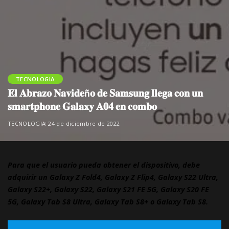
TECNOLOGIA
𝐄𝐥 𝐀𝐛𝐫𝐚𝐳𝐨 𝐍𝐚𝐯𝐢𝐝𝐞ñ𝐨 𝐝𝐞 𝐒𝐚𝐦𝐬𝐮𝐧𝐠 𝐥𝐥𝐞𝐠𝐚 𝐜𝐨𝐧 𝐮𝐧
𝐬𝐦𝐚𝐫𝐭𝐩𝐡𝐨𝐧𝐞 𝐆𝐚𝐥𝐚𝐱𝐲 𝐀𝟎𝟒 𝐞𝐧 𝐜𝐨𝐦𝐛𝐨
TECNOLOGIA
24 de diciembre de 2022
Para que el usuario pueda obtener el dispositivo, debe
adquirir un Galaxy Z Fold4, Galaxy Z Flip4, Galaxy S22 Ultra,
Galaxy S22+, Galaxy S22, Galaxy S21 FE 5G, Galaxy S20 FE
5G, Galaxy Tab S8 Ultra, Galaxy Tab S8+ o Galaxy Tab S8.