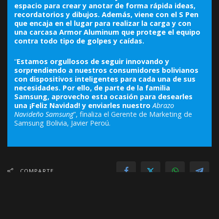
espacio para crear y anotar de forma rápida ideas,
recordatorios y dibujos. Además, viene con el S Pen
que encaja en el lugar para realizar la carga y con
una carcasa Armor Aluminum que protege el equipo
contra todo tipo de golpes y caídas.
“
Estamos orgullosos de seguir innovando y
sorprendiendo a nuestros consumidores bolivianos
con dispositivos inteligentes para cada una de sus
necesidades. Por ello, de parte de la familia
Samsung, aprovecho esta ocasión para desearles
una ¡Feliz Navidad! y enviarles nuestro
Abr
azo
Navideño Samsung
”, finaliza el Gerente de Marketing de
Samsung Bolivia, Javier Peroú.
COMPARTE
ANTERIOR
SIGUIENTE
“ɢᴀᴛᴏ ᴄᴏɴ ʙᴏᴛᴀꜱ: ᴇʟ Úʟᴛɪᴍᴏ ᴅᴇꜱᴇᴏ”,
𝓛𝓐 𝓕𝓤𝓝𝓓𝓐𝓒𝓘Ó𝓝 𝓒𝓤𝓛𝓣𝓤𝓡𝓐𝓛