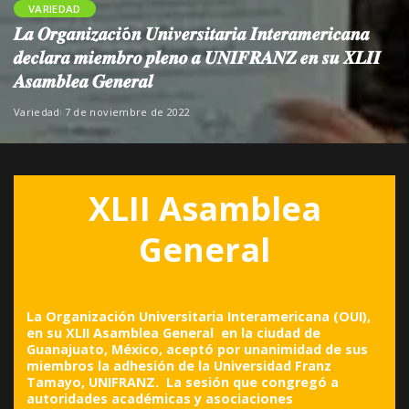
VARIEDAD
𝑳𝒂 𝑶𝒓𝒈𝒂𝒏𝒊𝒛𝒂𝒄𝒊ó𝒏 𝑼𝒏𝒊𝒗𝒆𝒓𝒔𝒊𝒕𝒂𝒓𝒊𝒂 𝑰𝒏𝒕𝒆𝒓𝒂𝒎𝒆𝒓𝒊𝒄𝒂𝒏𝒂
𝒅𝒆𝒄𝒍𝒂𝒓𝒂 𝒎𝒊𝒆𝒎𝒃𝒓𝒐 𝒑𝒍𝒆𝒏𝒐 𝒂 𝑼𝑵𝑰𝑭𝑹𝑨𝑵𝒁 𝒆𝒏 𝒔𝒖 𝑿𝑳𝑰𝑰
𝑨𝒔𝒂𝒎𝒃𝒍𝒆𝒂 𝑮𝒆𝒏𝒆𝒓𝒂𝒍
Variedad
7 de noviembre de 2022
XLII Asamblea
General
La Organización Universitaria Interamericana (OUI),
en su XLII Asamblea General en la ciudad de
Guanajuato, México, aceptó por unanimidad de sus
miembros la adhesión de la Universidad Franz
Tamayo, UNIFRANZ. La sesión que congregó a
autoridades académicas y asociaciones