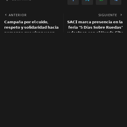
ANTERIOR
SIGUIENTE
𝗖𝗮𝗺𝗽𝗮ñ𝗮 𝗽𝗼𝗿 𝗲𝗹 𝗰𝘂𝗶𝗱𝗼,
𝗦𝗔𝗖𝗜 𝗺𝗮𝗿𝗰𝗮 𝗽𝗿𝗲𝘀𝗲𝗻𝗰𝗶𝗮 𝗲𝗻 𝗹𝗮
𝗿𝗲𝘀𝗽𝗲𝘁𝗼 𝘆 𝘀𝗼𝗹𝗶𝗱𝗮𝗿𝗶𝗱𝗮𝗱 𝗵𝗮𝗰𝗶𝗮
𝗳𝗲𝗿𝗶𝗮 “𝟱 𝗗í𝗮𝘀 𝗦𝗼𝗯𝗿𝗲 𝗥𝘂𝗲𝗱𝗮𝘀”
𝗽𝗲𝗿𝘀𝗼𝗻𝗮𝘀 𝗾𝘂𝗲 𝘃𝗶𝘃𝗲𝗻 𝘆 𝘀𝗼𝗻
𝘆 𝗱𝗲𝘀𝘁𝗮𝗰𝗮 𝗰𝗼𝗻 𝗲𝗹 𝗛𝗼𝗻𝗱𝗮 𝗖𝗶𝘁𝘆
𝘃𝘂𝗹𝗻𝗲𝗿𝗮𝗯𝗹𝗲𝘀 𝗮𝗹 𝗩𝗜𝗛
También podría interesar
𝐄𝐌𝐀𝐏𝐀 𝐠𝐚𝐫𝐚𝐧𝐭𝐢𝐳𝐚 𝐞𝐥
𝘝𝘪𝘤𝘦𝘱𝘳𝘦𝘴𝘪𝘥𝘦𝘯𝘵𝘦
𝐚𝐛𝐚𝐬𝐭𝐞𝐜𝐢𝐦𝐢𝐞𝐧𝐭𝐨 𝐜𝐨𝐧 𝐦á𝐬 𝐝𝐞
𝘊𝘩𝘰𝘲𝘶𝘦𝘩𝘶𝘢𝘯𝘤𝘢 𝘴𝘦 𝘳𝘦ú𝘯𝘦
𝟏𝟐𝟎 𝐦𝐢𝐥 𝐤𝐢𝐥𝐨𝐬 𝐝𝐞 𝐜𝐚𝐫𝐧𝐞 𝐝𝐞
𝘤𝘰𝘯 𝘦𝘭 𝘱𝘳𝘦𝘴𝘪𝘥𝘦𝘯𝘵𝘦 𝘗𝘦𝘵𝘳𝘰
𝐩𝐨𝐥𝐥𝐨 𝐚 𝐩𝐫𝐞𝐜𝐢𝐨 𝐫𝐞𝐠𝐮𝐥𝐚𝐝𝐨 𝐞𝐧
𝘱𝘢𝘳𝘢 𝘧𝘰𝘳𝘵𝘢𝘭𝘦𝘤𝘦𝘳 𝘭𝘢
𝐁𝐨𝐥𝐢𝐯𝐢𝐚
𝘤𝘰𝘰𝘱𝘦𝘳𝘢𝘤𝘪ó𝘯 𝘺
𝘩𝘦𝘳𝘮𝘢𝘯𝘥𝘢𝘥 𝘦𝘯𝘵𝘳𝘦 𝘢𝘮𝘣𝘰𝘴
31 de octubre de 2024 (UNICOM –
𝘱𝘢í𝘴𝘦𝘴
EMAPA) El gerente general de la
Empresa de Apoyo a la Producción