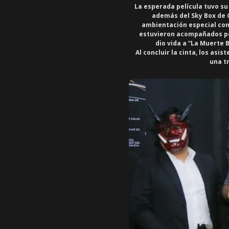
La esperada película tuvo su 
además del Sky Box de 
ambientación especial con l
estuvieron acompañados po
dio vida a “La Muerte 
Al concluir la cinta, los as
una t