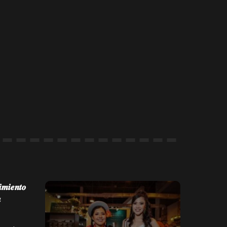
𝒎𝒊𝒆𝒏𝒕𝒐
