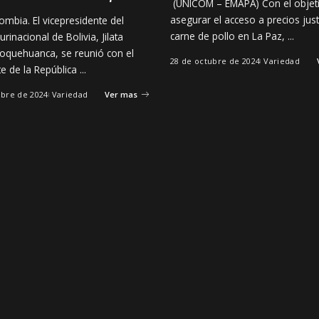
(UNICOM – EMAPA) Con el objet
asegurar el acceso a precios jus
ombia. El vicepresidente del
carne de pollo en La Paz,
...
urinacional de Bolivia, Jilata
oquehuanca, se reunió con el
28 de octubre de 2024
Variedad
te de la República
...
ubre de 2024
Variedad
Ver mas