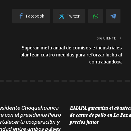
Facebook
Twitter
SIGUIENTE
Superan meta anual de comisos e industriales
plantean cuatro medidas para reforzar lucha al
contrabando￼
𝘦𝘴𝘪𝘥𝘦𝘯𝘵𝘦 𝘊𝘩𝘰𝘲𝘶𝘦𝘩𝘶𝘢𝘯𝘤𝘢
𝑬𝑴𝑨𝑷𝑨 𝒈𝒂𝒓𝒂𝒏𝒕𝒊𝒛𝒂 𝒆𝒍 𝒂𝒃𝒂𝒔𝒕𝒆𝒄
𝘦 𝘤𝘰𝘯 𝘦𝘭 𝘱𝘳𝘦𝘴𝘪𝘥𝘦𝘯𝘵𝘦 𝘗𝘦𝘵𝘳𝘰
𝒅𝒆 𝒄𝒂𝒓𝒏𝒆 𝒅𝒆 𝒑𝒐𝒍𝒍𝒐 𝒆𝒏 𝑳𝒂 𝑷𝒂𝒛 
𝘳𝘵𝘢𝘭𝘦𝘤𝘦𝘳 𝘭𝘢 𝘤𝘰𝘰𝘱𝘦𝘳𝘢𝘤𝘪ó𝘯 𝘺
𝒑𝒓𝒆𝒄𝒊𝒐𝒔 𝒋𝒖𝒔𝒕𝒐𝒔
𝘥𝘢𝘥 𝘦𝘯𝘵𝘳𝘦 𝘢𝘮𝘣𝘰𝘴 𝘱𝘢í𝘴𝘦𝘴