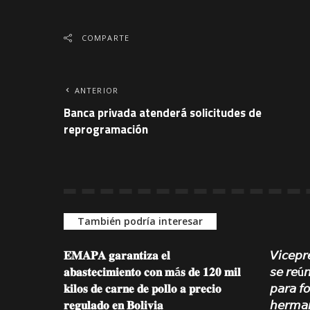
COMPARTE
ANTERIOR
Banca privada atenderá solicitudes de
reprogramación
También podría interesar
𝐄𝐌𝐀𝐏𝐀 𝐠𝐚𝐫𝐚𝐧𝐭𝐢𝐳𝐚 𝐞𝐥
𝘝𝘪𝘤𝘦𝘱𝘳
𝐚𝐛𝐚𝐬𝐭𝐞𝐜𝐢𝐦𝐢𝐞𝐧𝐭𝐨 𝐜𝐨𝐧 𝐦á𝐬 𝐝𝐞 𝟏𝟐𝟎 𝐦𝐢𝐥
𝘴𝘦 𝘳𝘦ú𝘯
𝐤𝐢𝐥𝐨𝐬 𝐝𝐞 𝐜𝐚𝐫𝐧𝐞 𝐝𝐞 𝐩𝐨𝐥𝐥𝐨 𝐚 𝐩𝐫𝐞𝐜𝐢𝐨
𝘱𝘢𝘳𝘢 𝘧𝘰
𝐫𝐞𝐠𝐮𝐥𝐚𝐝𝐨 𝐞𝐧 𝐁𝐨𝐥𝐢𝐯𝐢𝐚
𝘩𝘦𝘳𝘮𝘢