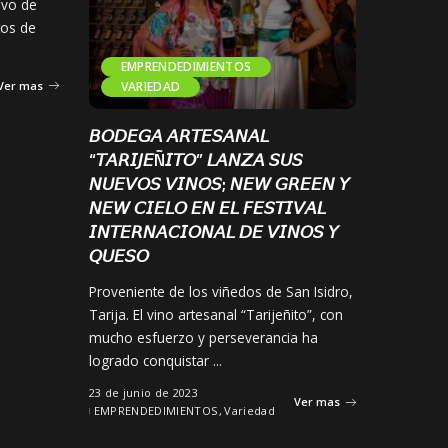
ivo de
tos de
EMPRENDEDIMIENTOS
Ver mas
VARIEDAD
𝘉𝘖𝘋𝘌𝘎𝘈 𝘈𝘙𝘛𝘌𝘚𝘈𝘕𝘈𝘓
“𝘛𝘈𝘙𝘐𝘑𝘌Ñ𝘐𝘛𝘖” 𝘓𝘈𝘕𝘡𝘈 𝘚𝘜𝘚
𝘕𝘜𝘌𝘝𝘖𝘚 𝘝𝘐𝘕𝘖𝘚; 𝘕𝘌𝘞 𝘎𝘙𝘌𝘌𝘕 𝘠
𝘕𝘌𝘞 𝘊𝘐𝘌𝘓𝘖 𝘌𝘕 𝘌𝘓 𝘍𝘌𝘚𝘛𝘐𝘝𝘈𝘓
𝘐𝘕𝘛𝘌𝘙𝘕𝘈𝘊𝘐𝘖𝘕𝘈𝘓 𝘋𝘌 𝘝𝘐𝘕𝘖𝘚 𝘠
𝘘𝘜𝘌𝘚𝘖
Proveniente de los viñedos de San Isidro,
Tarija. El vino artesanal “Tarijeñito”, con
mucho esfuerzo y perseverancia ha
logrado conquistar
...
23 de junio de 2023
Ver mas
EMPRENDEDIMIENTOS
Variedad