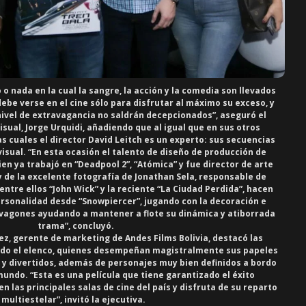
o o nada en la cual la sangre, la acción y la comedia son llevados
 debe verse en el cine sólo para disfrutar al máximo su exceso, y
nivel de extravagancia no saldrán decepcionados”, aseguró el
isual,
Jorge Urquidi
, añadiendo que al igual que en sus otros
as cuales el director David Leitch es un experto: sus secuencias
visual. “En esta ocasión el talento de diseño de producción de
n ya trabajó en “Deadpool 2”, “Atómica” y fue director de arte
 y de la excelente fotografía de Jonathan Sela, responsable de
ntre ellos “John Wick” y la reciente “La Ciudad Perdida”, hacen
ersonalidad desde “Snowpiercer”, jugando con la decoración e
s vagones ayudando a mantener a flote su dinámica y atiborrada
trama”, concluyó.
ez
, gerente de marketing de Andes Films Bolivia, destacó las
todo el elenco, quienes desempeñan magistralmente sus papeles
 y divertidos, además de personajes muy bien definidos a bordo
mundo. “Esta es una película que tiene garantizado el éxito
en las principales salas de cine del país y disfruta de su reparto
multiestelar”, invitó la ejecutiva.