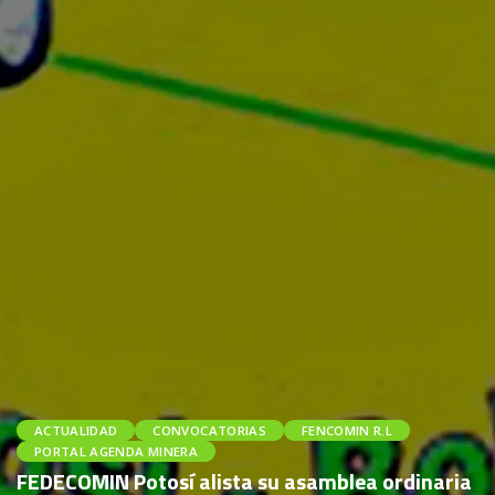
ACTUALIDAD
CONVOCATORIAS
FENCOMIN R.L
PORTAL AGENDA MINERA
FEDECOMIN Potosí alista su asamblea ordinaria