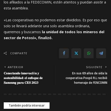
los afiliados a la FEDECOMIN, estén atentos y puedan asistir a
esta asamblea.
«Las cooperativas no podemos estar divididos. Es por eso que
solo se llevará adelante una solo asamblea ordinaria,
queremos y buscamos
la unidad de todos los mineros del
sector de Potosí», finalizó.
COMPARTE
ANTERIOR
SIGUIENTE
𝐂𝐨𝐧𝐞𝐜𝐭𝐚𝐧𝐝𝐨 𝐢𝐧𝐧𝐨𝐯𝐚𝐜𝐢ó𝐧 𝐲
En sus 69 años de vida la
𝐬𝐨𝐬𝐭𝐞𝐧𝐢𝐛𝐢𝐥𝐢𝐝𝐚𝐝: 𝐞𝐥 𝐞𝐧𝐟𝐨𝐪𝐮𝐞 𝐝𝐞
cooperativa Poopó R.L recibió
𝐒𝐚𝐦𝐬𝐮𝐧𝐠 𝐩𝐚𝐫𝐚 𝐂𝐄𝐒 𝟐𝟎𝟐𝟑
homenaje de FENCOMIN
También podría interesar