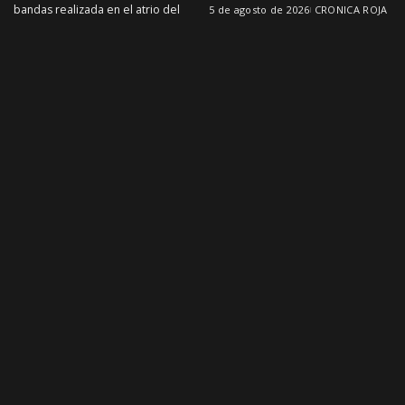
bandas realizada en el atrio del
5 de agosto de 2026
CRONICA ROJA
Jach’a
...
5 de agosto de 2026
SOCIEDAD
CRONICA ROJA
NACIONAL
Hallan el cuerpo de un
Prevén que el fenómeno de
hombre en Puerto Suárez en
El Niño se prolongue hasta
medio de la ola de violencia
enero de 2027 con olas de
en la frontera
calor en Bolivia
El cuerpo sin vida de un hombre
El fenómeno de El Niño
fue hallado este martes cerca de
permanecerá activo en Bolivia
la bahía del municipio de Puerto
hasta enero de 2027, según
Suárez,
...
proyecciones de especialistas en
climatología. Entre
...