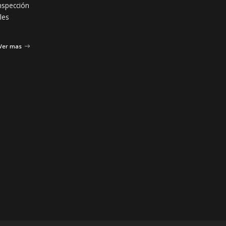
nspección
les
Ver mas