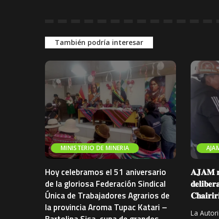
También podría interesar
MINISTERIO DE MINERIA
AJA
Hoy celebramos el 51 aniversario
𝐀𝐉𝐀𝐌 𝐫𝐞
de la gloriosa Federación Sindical
𝐝𝐞𝐥𝐢𝐛𝐞𝐫
Única de Trabajadores Agrarios de
𝐂𝐡𝐚𝐢𝐫𝐢𝐫
la provincia Aroma Tupac Katari –
La Autori
Bartolina Sisa, cuna de grandes