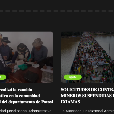
M
AJAM
𝐥𝐢𝐳𝐨́ 𝐥𝐚 𝐫𝐞𝐮𝐧𝐢𝐨́𝐧
𝐒𝐎𝐋𝐈𝐂𝐈𝐓𝐔𝐃𝐄𝐒 𝐃𝐄 𝐂𝐎𝐍𝐓𝐑
𝐚𝐭𝐢𝐯𝐚 𝐞𝐧 𝐥𝐚 𝐜𝐨𝐦𝐮𝐧𝐢𝐝𝐚𝐝
𝐌𝐈𝐍𝐄𝐑𝐎𝐒 𝐒𝐔𝐒𝐏𝐄𝐍𝐃𝐈𝐃𝐀𝐒 
𝐢 𝐝𝐞𝐥 𝐝𝐞𝐩𝐚𝐫𝐭𝐚𝐦𝐞𝐧𝐭𝐨 𝐝𝐞 𝐏𝐨𝐭𝐨𝐬𝐢́
𝐈𝐗𝐈𝐀𝐌𝐀𝐒
dad Jurisdiccional Administrativa
La Autoridad Jurisdiccional Admin