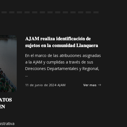
𝐀𝐉𝐀𝐌 𝐫𝐞𝐚𝐥𝐢𝐳𝐚 𝐢𝐝𝐞𝐧𝐭𝐢𝐟𝐢𝐜𝐚𝐜𝐢𝐨́𝐧 𝐝𝐞
𝐬𝐮𝐣𝐞𝐭𝐨𝐬 𝐞𝐧 𝐥𝐚 𝐜𝐨𝐦𝐮𝐧𝐢𝐝𝐚𝐝 𝐋𝐥𝐚𝐧𝐪𝐮𝐞𝐫𝐚
En el marco de las atribuciones asignadas
a la AJAM y cumplidas a través de sus
Direcciones Departamentales y Regional,
...
11 de junio de 2024
AJAM
Ver mas
𝐀𝐓𝐎𝐒
𝐄𝐍
istrativa